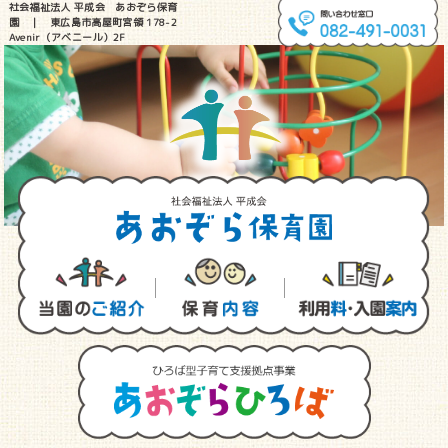
社会福祉法人 平成会 あおぞら保育
園 ｜ 東広島市高屋町宮領 178-2
Avenir（アベニール）2F