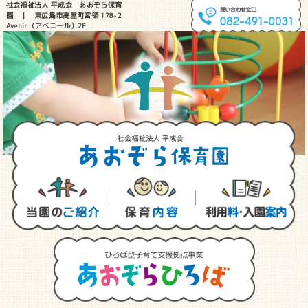
社会福祉法人 平成会 あおぞら保育
園 ｜ 東広島市高屋町宮領 178-2
Avenir（アベニール）2F