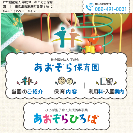
社会福祉法人 平成会 あおぞら保育
園 ｜ 東広島市高屋町宮領 178-2
Avenir（アベニール）2F