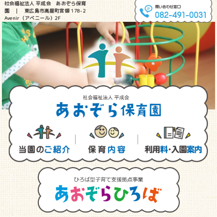
社会福祉法人 平成会 あおぞら保育
園 ｜ 東広島市高屋町宮領 178-2
Avenir（アベニール）2F